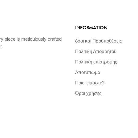
INFORMATION
ry piece is meticulously crafted
όροι και Προϋποθέσεις
r.
Πολιτική Απορρήτου
Πολιτική επιστροφής
Αποτύπωμα
Ποιοι είμαστε?
Όροι χρήσης