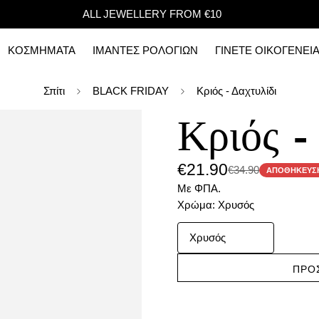
ALL JEWELLERY FROM €10
ΚΟΣΜΗΜΑΤΑ
ΙΜΑΝΤΕΣ ΡΟΛΟΓΙΩΝ
ΓΙΝΕΤΕ ΟΙΚΟΓΕΝΕΙ
Σπίτι
BLACK FRIDAY
Κριός - Δαχτυλίδι
Κριός -
€21.90
€34.90
Τιμή
Κανονική
ΑΠΟΘΉΚΕΥΣ
πώλησης
τιμή
Με ΦΠΑ.
Χρώμα:
Χρυσός
ΠΡΟ